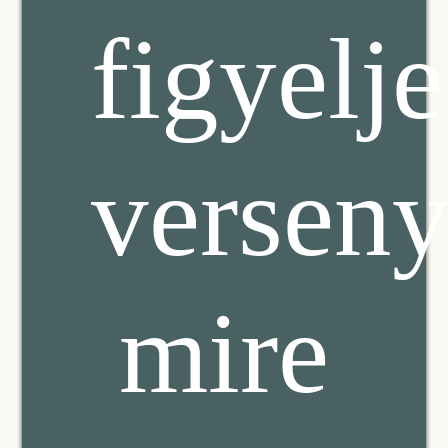
figyelj
verseny
mire