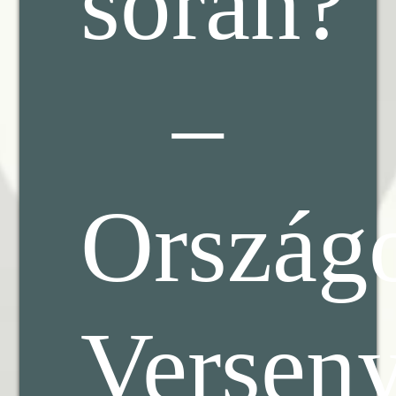
során?”
–
Ország
Versen