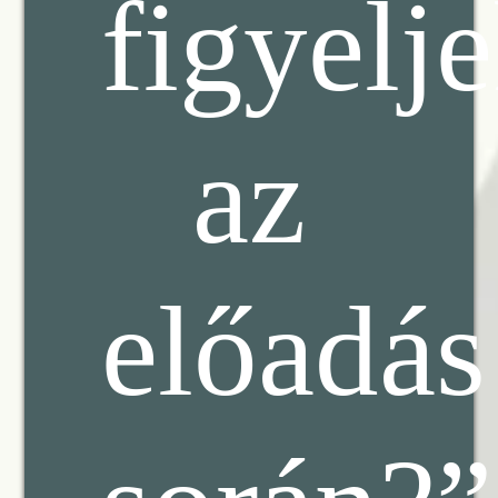
figyelj
az
előadás