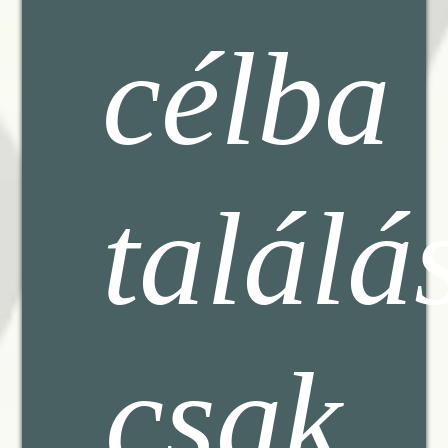
célba
találá
csak