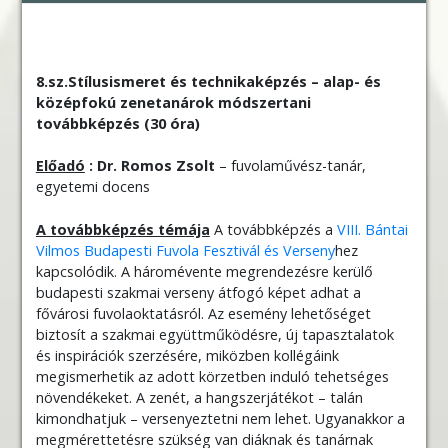
8.sz.Stílusismeret és technikaképzés – alap- és
középfokú zenetanárok módszertani
továbbképzés (30 óra)
Előadó
: Dr. Romos Zsolt
– fuvolaművész-tanár,
egyetemi docens
A továbbképzés témája
A továbbképzés a
VIII. Bántai
Vilmos Budapesti Fuvola Fesztivál és Verseny
hez
kapcsolódik. A háromévente megrendezésre kerülő
budapesti szakmai verseny átfogó képet adhat a
fővárosi fuvolaoktatásról. Az esemény lehetőséget
biztosít a szakmai együttműködésre, új tapasztalatok
és inspirációk szerzésére, miközben kollégáink
megismerhetik az adott körzetben induló tehetséges
növendékeket. A zenét, a hangszerjátékot – talán
kimondhatjuk – versenyeztetni nem lehet. Ugyanakkor a
megmérettetésre szükség van diáknak és tanárnak