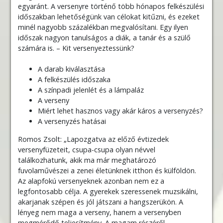
egyaránt. A versenyre történő több hónapos felkészülési
időszakban lehetőségünk van célokat kitűzni, és ezeket
minél nagyobb százalékban megvalósítani. Egy ilyen
időszak nagyon tanulságos a diák, a tanár és a szülő
számára is. – Kit versenyeztessünk?
A darab kiválasztása
A felkészülés időszaka
A színpadi jelenlét és a lámpaláz
A verseny
Miért lehet hasznos vagy akár káros a versenyzés?
A versenyzés hatásai
Romos Zsolt: „Lapozgatva az előző évtizedek
versenyfüzeteit, csupa-csupa olyan névvel
találkozhatunk, akik ma már meghatározó
fuvolaművészei a zenei életünknek itthon és külföldön.
Az alapfokú versenyeknek azonban nem ez a
legfontosabb célja. A gyerekek szeressenek muzsikálni,
akarjanak szépen és jól játszani a hangszerükön. A
lényeg nem maga a verseny, hanem a versenyben
megmérődő teljesítmény. A magam részéről