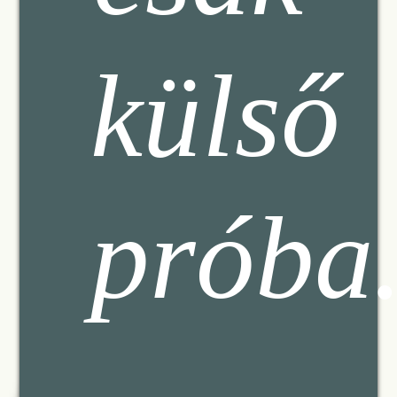
külső
prób