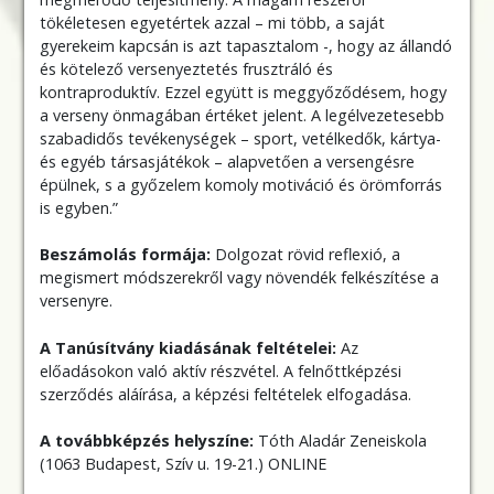
tökéletesen egyetértek azzal – mi több, a saját
gyerekeim kapcsán is azt tapasztalom -, hogy az állandó
és kötelező versenyeztetés frusztráló és
kontraproduktív. Ezzel együtt is meggyőződésem, hogy
a verseny önmagában értéket jelent. A legélvezetesebb
szabadidős tevékenységek – sport, vetélkedők, kártya-
és egyéb társasjátékok – alapvetően a versengésre
épülnek, s a győzelem komoly motiváció és örömforrás
is egyben.”
Beszámolás formája:
Dolgozat rövid reflexió, a
megismert módszerekről vagy növendék felkészítése a
versenyre.
A Tanúsítvány kiadásának feltételei:
Az
előadásokon való aktív részvétel. A felnőttképzési
szerződés aláírása, a képzési feltételek elfogadása.
A továbbképzés helyszíne:
Tóth Aladár Zeneiskola
(1063 Budapest, Szív u. 19-21.) ONLINE