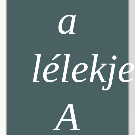
a
lélekje
A