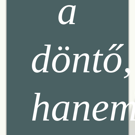
a
döntő,
hane