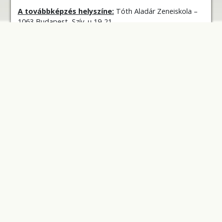
A továbbképz
és helyszíne:
Tóth Aladár Zeneiskola –
1063 Budapest, Szív. u 19-21.
A továbbképzés időpontja:
2022. szeptember 22-23. 10:00-14:00
2022. október – területi válogatók 10:00-16:00
2022. november (a XVII. Országos Koncz János
Hegedűverseny) 10:00-16:00
Minimum létszám:
10 fő
Részvételi díj:
20.000 Ft
Részvételi díj: 3000 Ft/nap, előre fizetendő a képzés
előtt legkésőbb két nappal a 10103104 – 71280570 –
00000000 számlaszámra
Akkreditációs engedély nyilvántartási száma:
60/10/2022
.
Növendékek jelentkezési lapja: