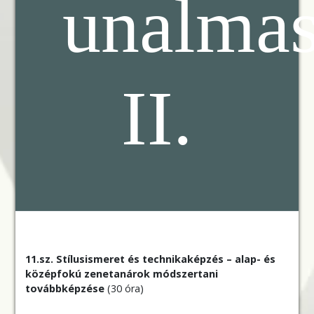
unalma
II.
11.sz. Stílusismeret és technikaképzés – alap- és
középfokú zenetanárok módszertani
továbbképzése
(30 óra)