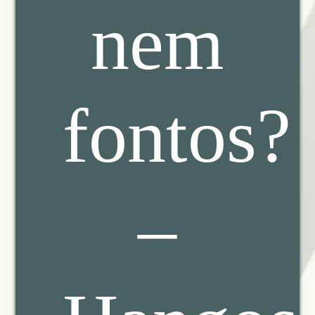
nem
fontos?
–