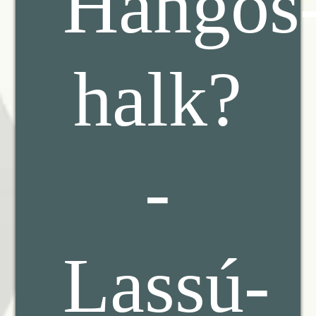
Hangos
halk?
-
Lassú-