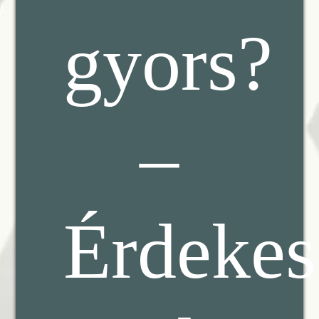
gyors?
–
Érdekes