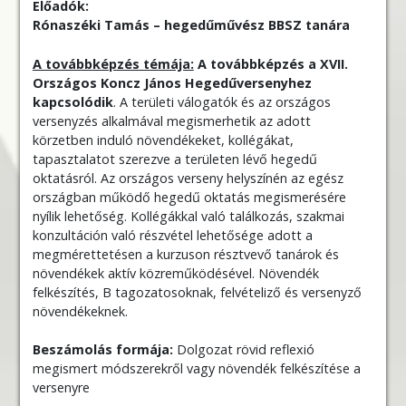
Előadók:
Rónaszéki Tamás
– hegedűművész BBSZ tanára
A továbbképzés témája:
A továbbképzés a XVII.
Országos Koncz János Hegedűversenyhez
kapcsolódik
. A területi válogatók és az országos
versenyzés alkalmával megismerhetik az adott
körzetben induló növendékeket, kollégákat,
tapasztalatot szerezve a területen lévő hegedű
oktatásról. Az országos verseny helyszínén az egész
országban működő hegedű oktatás megismerésére
nyílik lehetőség. Kollégákkal való találkozás, szakmai
konzultáción való részvétel lehetősége adott a
megmérettetésen a kurzuson résztvevő tanárok és
növendékek aktív közreműködésével. Növendék
felkészítés, B tagozatosoknak, felvételiző és versenyző
növendékeknek.
Beszámolás formája:
Dolgozat rövid reflexió
megismert módszerekről vagy növendék felkészítése a
versenyre